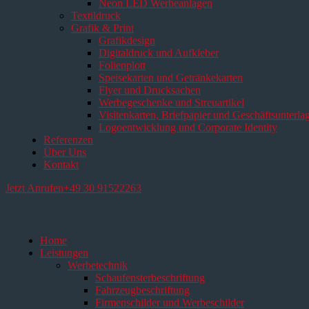
Neon LED Werbeanlagen
Textildruck
Grafik & Print
Grafikdesign
Digitaldruck und Aufkleber
Folienplott
Speisekarten und Getränkekarten
Flyer und Drucksachen
Werbegeschenke und Streuartikel
Visitenkarten, Briefpapier und Geschäftsunterla
Logoentwicklung und Corporate Identity
Referenzen
Über Uns
Kontakt
Jetzt Anrufen
+49 30 91522263
Home
Leistungen
Werbetechnik
Schaufensterbeschriftung
Fahrzeugbeschriftung
Firmenschilder und Werbeschilder