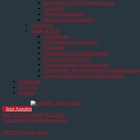
Leuchtkästen und Formleuchtkästen
Ausstecker
3D Profilbuchstaben
Neon LED Werbeanlagen
Textildruck
Grafik & Print
Grafikdesign
Digitaldruck und Aufkleber
Folienplott
Speisekarten und Getränkekarten
Flyer und Drucksachen
Werbegeschenke und Streuartikel
Visitenkarten, Briefpapier und Geschäftsunterlag
Logoentwicklung und Corporate Identity
Referenzen
Über Uns
Kontakt
Jetzt Anrufen
Jetzt Anrufen
+49 30 91522263
E-mail
info@orientberlinmedia.de
ORIENT Berlin Media