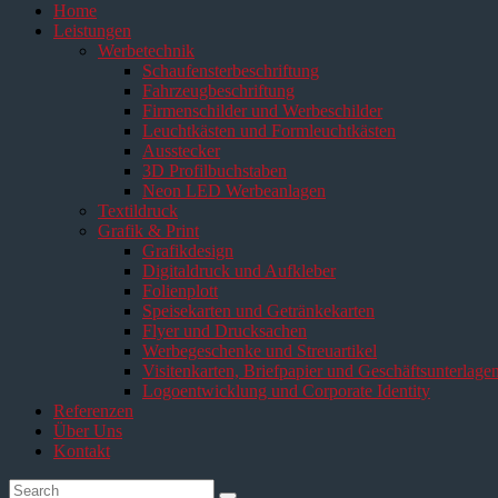
Home
Leistungen
Werbetechnik
Schaufensterbeschriftung
Fahrzeugbeschriftung
Firmenschilder und Werbeschilder
Leuchtkästen und Formleuchtkästen
Ausstecker
3D Profilbuchstaben
Neon LED Werbeanlagen
Textildruck
Grafik & Print
Grafikdesign
Digitaldruck und Aufkleber
Folienplott
Speisekarten und Getränkekarten
Flyer und Drucksachen
Werbegeschenke und Streuartikel
Visitenkarten, Briefpapier und Geschäftsunterlage
Logoentwicklung und Corporate Identity
Referenzen
Über Uns
Kontakt